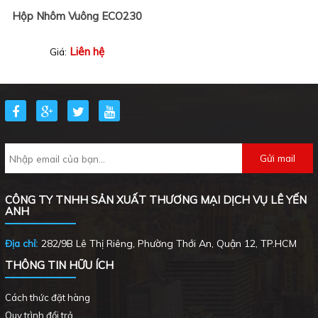
Hộp Nhôm Vuông ECO230
Liên hệ
Giá:
CÔNG TY TNHH SẢN XUẤT THƯƠNG MẠI DỊCH VỤ LÊ YẾN
ANH
Địa chỉ:
282/9B Lê Thị Riêng, Phường Thới An, Quận 12, TP.HCM
THÔNG TIN HỮU ÍCH
Cách thức đặt hàng
Quy trình đổi trả